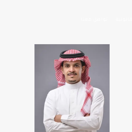
انونية
تواصل معنا