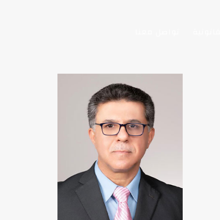
انونية
تواصل معنا